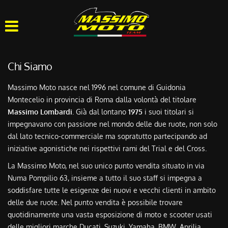
HOME
CHI SIAMO
Chi Siamo
LISTA VEICOLI
Massimo Moto nasce nel 1996 nel comune di Guidonia
Montecelio in provincia di Roma dalla volontà del titolare
OFFICINA
Massimo Lombardi
. Già dal lontano
1975
i suoi titolari si
impegnavano con passione nel mondo delle due ruote, non solo
ACQUISTIAMO USATO
dal lato tecnico-commerciale ma sopratutto partecipando ad
iniziative agonistiche nei rispettivi rami del Trial e del Cross.
ASSISTENZA
La Massimo Moto, nel suo unico punto vendita situato in via
Numa Pompilio 63, insieme a tutto il suo staff si impegna a
soddisfare tutte le esigenze dei nuovi e vecchi clienti in ambito
CONTATTI
delle due ruote. Nel punto vendita è possibile trovare
quotidinamente una vasta esposizione di moto e scooter usati
delle migliori marche Ducati, Suzuki, Yamaha, BMW, Aprilia,