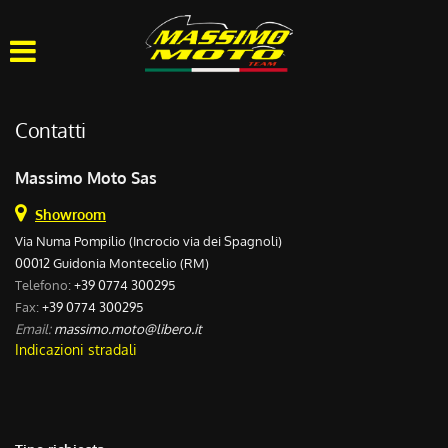
HOME
CHI SIAMO
Contatti
LISTA VEICOLI
Massimo Moto Sas
OFFICINA
Showroom
Via Numa Pompilio (Incrocio via dei Spagnoli)
00012 Guidonia Montecelio (RM)
ACQUISTIAMO USATO
Telefono:
+39 0774 300295
Fax:
+39 0774 300295
ASSISTENZA
Email:
massimo.moto@libero.it
Indicazioni stradali
CONTATTI