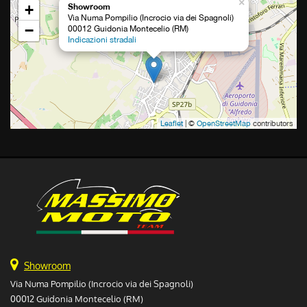
×
+
Showroom
Via Numa Pompilio (Incrocio via dei Spagnoli)
−
00012 Guidonia Montecelio (RM)
Indicazioni stradali
Leaflet
| ©
OpenStreetMap
contributors
Showroom
Via Numa Pompilio (Incrocio via dei Spagnoli)
00012 Guidonia Montecelio (RM)