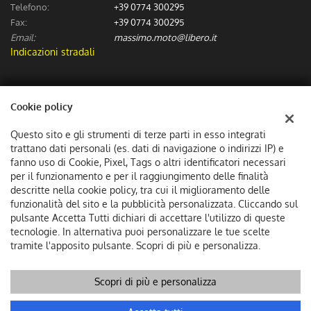
Telefono:
+39 0774 300295
Fax:
+39 0774 300295
Email:
massimo.moto@libero.it
Indicazioni stradali
Dati fiscali:
Cookie policy
Massimo Moto Sas
Via Numa Pompilio (Incrocio via dei Spagnoli), Guidonia Montecelio
Questo sito e gli strumenti di terze parti in esso integrati
C.F/P.IVA:
06307601002
trattano dati personali (es. dati di navigazione o indirizzi IP) e
Registro delle imprese:
fanno uso di Cookie, Pixel, Tags o altri identificatori necessari
RM
per il funzionamento e per il raggiungimento delle finalità
descritte nella cookie policy, tra cui il miglioramento delle
funzionalità del sito e la pubblicità personalizzata. Cliccando sul
pulsante Accetta Tutti dichiari di accettare l'utilizzo di queste
tecnologie. In alternativa puoi personalizzare le tue scelte
tramite l'apposito pulsante. Scopri di più e personalizza.
Scopri di più e personalizza
Copyright © 2026 GestionaleAuto.com S.r.l., Tutti i diritti
riservati -
Leggi l'informativa sulla privacy
-
Cookie Policy