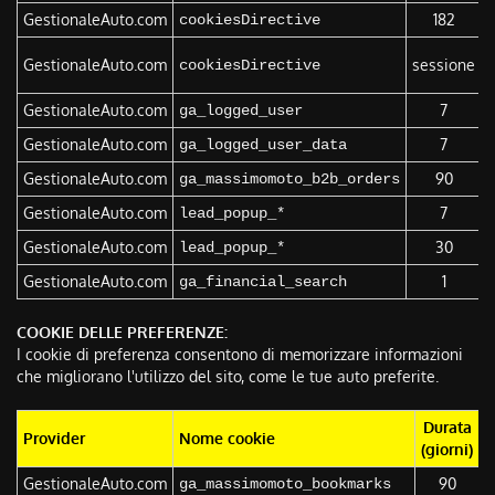
GestionaleAuto.com
182
Q
cookiesDirective
Q
GestionaleAuto.com
sessione
cookiesDirective
d
GestionaleAuto.com
7
Q
ga_logged_user
GestionaleAuto.com
7
Q
ga_logged_user_data
GestionaleAuto.com
90
Q
ga_massimomoto_b2b_orders
GestionaleAuto.com
7
Q
lead_popup_*
GestionaleAuto.com
30
Q
lead_popup_*
GestionaleAuto.com
1
Q
ga_financial_search
COOKIE DELLE PREFERENZE:
I cookie di preferenza consentono di memorizzare informazioni
che migliorano l'utilizzo del sito, come le tue auto preferite.
Durata
Provider
Nome cookie
F
(giorni)
GestionaleAuto.com
90
Q
ga_massimomoto_bookmarks