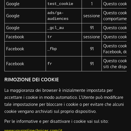
Google
1
Questo cookie v
test_cookie
Questo cookie 
ads/ga-
Google
sessione
comportamento 
audiences
Google
91
Questo cookie v
_gcl_au
Facebook
sessione
Questo cookie v
tr
Questo cookie 
Facebook
91
_fbp
Facebook, dopo 
Questo cookie 
Facebook
91
fr
siti che dispo
RIMOZIONE DEI COOKIE
La maggioranza dei browser è inizialmente impostata per
accettare i cookie in modo automatico. L’Utente può modificare
tale impostazione per bloccare i cookie o per evitare che alcuni
cookie vengano archiviati sul proprio dispositivo.
Per le informative e per disattivare i cookie vai sul sito:
www.youronlinechoices.com/it