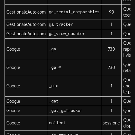
Questo
GestionaleAuto.com
90
ga_rental_comparables
tecnic
GestionaleAuto.com
1
Questo
ga_tracker
GestionaleAuto.com
1
Questo
ga_view_counter
Questo
Google
730
rappo
_ga
i visit
Questo
Google
730
_ga_#
relati
Questo
Google
1
anche 
_gid
le pa
Google
1
Questo
_gat
Google
1
Questo
_gat_gaTracker
Questo
Google
sessione
collect
dispos