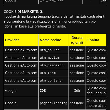
Google
1
Questo
_dc_gtm_UA-#
COOKIE DI MARKETING:
I cookie di marketing tengono traccia dei siti visitati dagli utenti
e consentono la visualizzazione di annunci pubblicitari più
idonei, in base alle preferenze di visita.
Durata
Provider
Nome cookie
Finalità
(giorni)
GestionaleAuto.com
sessione
Questo cookie 
utm_source
GestionaleAuto.com
sessione
Questo cookie 
utm_medium
GestionaleAuto.com
sessione
Questo cookie 
utm_campaign
GestionaleAuto.com
sessione
Questo cookie 
utm_term
GestionaleAuto.com
sessione
Questo cookie d
utm_content
Questo cookie 
Google
365
IDE
degli annunci p
Questo cookie 
Google
sessione
pagead/landing
inoltre al sito