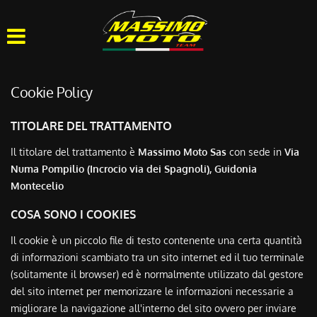
HOME
CHI SIAMO
Cookie Policy
LISTA VEICOLI
TITOLARE DEL TRATTAMENTO
OFFICINA
Il titolare del trattamento è
Massimo Moto Sas
con sede in
Via
Numa Pompilio (Incrocio via dei Spagnoli), Guidonia
Montecelio
ACQUISTIAMO USATO
COSA SONO I COOKIES
ASSISTENZA
Il cookie è un piccolo file di testo contenente una certa quantità
di informazioni scambiato tra un sito internet ed il tuo terminale
CONTATTI
(solitamente il browser) ed è normalmente utilizzato dal gestore
del sito internet per memorizzare le informazioni necessarie a
migliorare la navigazione all'interno del sito ovvero per inviare