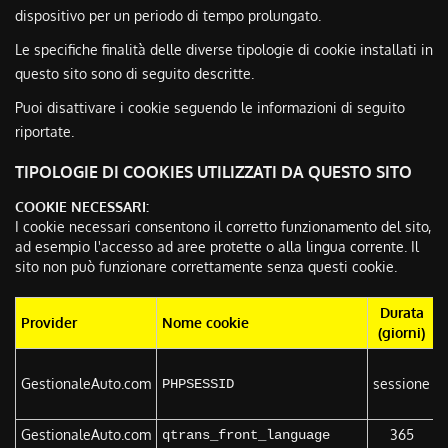
dispositivo per un periodo di tempo prolungato.
Le specifiche finalità delle diverse tipologie di cookie installati in
questo sito sono di seguito descritte.
Puoi disattivare i cookie seguendo le informazioni di seguito
riportate.
TIPOLOGIE DI COOKIES UTILIZZATI DA QUESTO SITO
COOKIE NECESSARI:
I cookie necessari consentono il corretto funzionamento del sito,
ad esempio l'accesso ad aree protette o alla lingua corrente. Il
sito non può funzionare correttamente senza questi cookie.
Durata
Provider
Nome cookie
F
(giorni)
Q
GestionaleAuto.com
sessione
u
PHPSESSID
l
GestionaleAuto.com
365
Q
qtrans_front_language