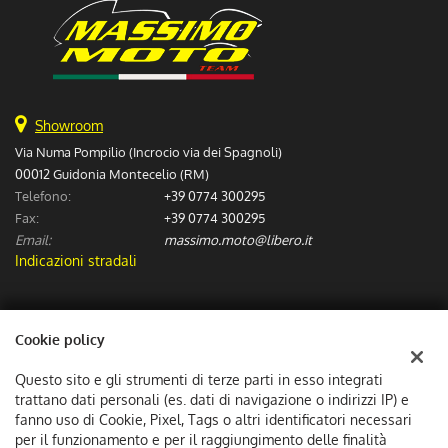
Showroom
Via Numa Pompilio (Incrocio via dei Spagnoli)
00012 Guidonia Montecelio (RM)
Telefono:
+39 0774 300295
Fax:
+39 0774 300295
Email:
massimo.moto@libero.it
Indicazioni stradali
Dati fiscali:
Cookie policy
Massimo Moto Sas
Via Numa Pompilio (Incrocio via dei Spagnoli), Guidonia Montecelio
Questo sito e gli strumenti di terze parti in esso integrati
C.F/P.IVA:
06307601002
trattano dati personali (es. dati di navigazione o indirizzi IP) e
Registro delle imprese:
fanno uso di Cookie, Pixel, Tags o altri identificatori necessari
RM
per il funzionamento e per il raggiungimento delle finalità