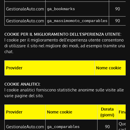
Q
GestionaleAuto.com
90
ga_bookmarks
c
GestionaleAuto.com
90
Q
ga_massimomoto_comparables
COOKIE PER IL MIGLIORAMENTO DELL'ESPERIENZA UTENTE:
I cookie per il miglioramento dell'esperienza utente consentono
di utilizzare il sito nel migliore dei modi, ad esempio tramite una
chat.
Provider
Nome cookie
COOKIE ANALITICI:
I cookie analitici forniscono statistiche anonime sulle visite alle
varie pagine del sito.
Durata
Provider
Nome cookie
Finali
(giorni)
Questo
GestionaleAuto.com
90
ga_comparables
cachin