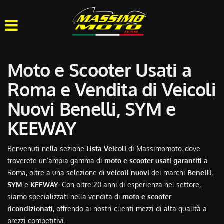
HOME
CHI SIAMO
Moto e Scooter Usati a
LISTA VEICOLI
Roma e Vendita di Veicoli
Nuovi Benelli, SYM e
OFFICINA
KEEWAY
ACQUISTIAMO USATO
Benvenuti nella sezione
Lista Veicoli
di Massimomoto, dove
troverete un’ampia gamma di
moto e scooter usati garantiti
a
ASSISTENZA
Roma, oltre a una selezione di
veicoli nuovi
dei marchi
Benelli
,
SYM
e
KEEWAY
. Con oltre 20 anni di esperienza nel settore,
CONTATTI
siamo specializzati nella vendita di
moto e scooter
ricondizionati
, offrendo ai nostri clienti mezzi di alta qualità a
prezzi competitivi.