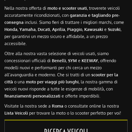
Nella nostra offerta di
moto e scooter usati
, troverete veicoli
accuratamente ricondizionati, con
garanzia e tagliando pre-
consegna
inclusi. Siamo fieri di trattare i migliori marchi, come
Honda
,
Yamaha
,
Ducati
,
Aprilia
,
Piaggio
,
Kawasaki
e
Suzuki
,
per garantirvi un mezzo sicuro e affidabile, a un prezzo
accessibile.
Oltre alla nostra vasta selezione di veicoli usati, siamo
concessionari ufficiali di
Benelli
,
SYM
e
KEEWAY
, offrendo
modelli nuovi e performanti per chi cerca un mezzo
all’avanguardia e moderno. Che si tratti di un
scooter per la
città
o una
moto per viaggi più lunghi
, la nostra gamma di
veicoli nuovi risponde a tutte le esigenze di mobilità, con
finanziamenti personalizzati
e offerte imperdibili.
Visitate la nostra sede a
Roma
o consultate online la nostra
Lista Veicoli
per trovare la moto o lo scooter perfetto per voi!
RICERCA VEICOLI