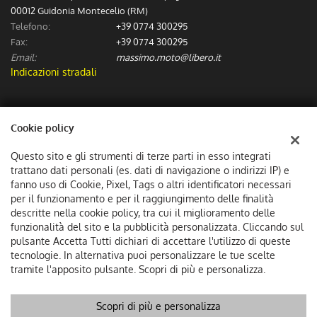
00012 Guidonia Montecelio (RM)
Telefono:
+39 0774 300295
Fax:
+39 0774 300295
Email:
massimo.moto@libero.it
Indicazioni stradali
Dati fiscali:
Cookie policy
Massimo Moto Sas
Via Numa Pompilio (Incrocio via dei Spagnoli), Guidonia Montecelio
Questo sito e gli strumenti di terze parti in esso integrati
C.F/P.IVA:
06307601002
trattano dati personali (es. dati di navigazione o indirizzi IP) e
Registro delle imprese:
fanno uso di Cookie, Pixel, Tags o altri identificatori necessari
RM
per il funzionamento e per il raggiungimento delle finalità
descritte nella cookie policy, tra cui il miglioramento delle
funzionalità del sito e la pubblicità personalizzata. Cliccando sul
pulsante Accetta Tutti dichiari di accettare l'utilizzo di queste
tecnologie. In alternativa puoi personalizzare le tue scelte
tramite l'apposito pulsante. Scopri di più e personalizza.
Scopri di più e personalizza
Copyright © 2026 GestionaleAuto.com S.r.l., Tutti i diritti