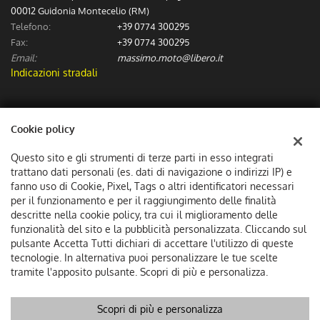
00012 Guidonia Montecelio (RM)
Telefono:
+39 0774 300295
Fax:
+39 0774 300295
Email:
massimo.moto@libero.it
Indicazioni stradali
Dati fiscali:
Cookie policy
Massimo Moto Sas
Via Numa Pompilio (Incrocio via dei Spagnoli), Guidonia Montecelio
Questo sito e gli strumenti di terze parti in esso integrati
C.F/P.IVA:
06307601002
trattano dati personali (es. dati di navigazione o indirizzi IP) e
Registro delle imprese:
fanno uso di Cookie, Pixel, Tags o altri identificatori necessari
RM
per il funzionamento e per il raggiungimento delle finalità
descritte nella cookie policy, tra cui il miglioramento delle
funzionalità del sito e la pubblicità personalizzata. Cliccando sul
pulsante Accetta Tutti dichiari di accettare l'utilizzo di queste
tecnologie. In alternativa puoi personalizzare le tue scelte
tramite l'apposito pulsante. Scopri di più e personalizza.
Scopri di più e personalizza
Copyright © 2026 GestionaleAuto.com S.r.l., Tutti i diritti