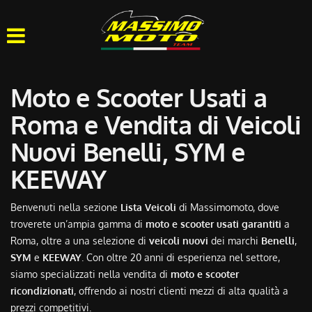
HOME
CHI SIAMO
Moto e Scooter Usati a
LISTA VEICOLI
Roma e Vendita di Veicoli
Nuovi Benelli, SYM e
OFFICINA
KEEWAY
ACQUISTIAMO USATO
Benvenuti nella sezione
Lista Veicoli
di Massimomoto, dove
troverete un’ampia gamma di
moto e scooter usati garantiti
a
ASSISTENZA
Roma, oltre a una selezione di
veicoli nuovi
dei marchi
Benelli
,
SYM
e
KEEWAY
. Con oltre 20 anni di esperienza nel settore,
CONTATTI
siamo specializzati nella vendita di
moto e scooter
ricondizionati
, offrendo ai nostri clienti mezzi di alta qualità a
prezzi competitivi.