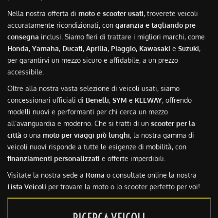
Nella nostra offerta di
moto e scooter usati
, troverete veicoli
accuratamente ricondizionati, con
garanzia e tagliando pre-
consegna
inclusi. Siamo fieri di trattare i migliori marchi, come
Honda
,
Yamaha
,
Ducati
,
Aprilia
,
Piaggio
,
Kawasaki
e
Suzuki
,
per garantirvi un mezzo sicuro e affidabile, a un prezzo
accessibile.
Oltre alla nostra vasta selezione di veicoli usati, siamo
concessionari ufficiali di
Benelli
,
SYM
e
KEEWAY
, offrendo
modelli nuovi e performanti per chi cerca un mezzo
all’avanguardia e moderno. Che si tratti di un
scooter per la
città
o una
moto per viaggi più lunghi
, la nostra gamma di
veicoli nuovi risponde a tutte le esigenze di mobilità, con
finanziamenti personalizzati
e offerte imperdibili.
Visitate la nostra sede a
Roma
o consultate online la nostra
Lista Veicoli
per trovare la moto o lo scooter perfetto per voi!
RICERCA VEICOLI