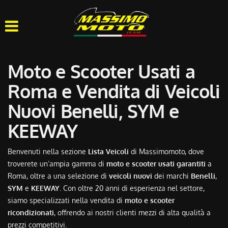
HOME
CHI SIAMO
Moto e Scooter Usati a
LISTA VEICOLI
Roma e Vendita di Veicoli
Nuovi Benelli, SYM e
OFFICINA
KEEWAY
ACQUISTIAMO USATO
Benvenuti nella sezione
Lista Veicoli
di Massimomoto, dove
troverete un’ampia gamma di
moto e scooter usati garantiti
a
ASSISTENZA
Roma, oltre a una selezione di
veicoli nuovi
dei marchi
Benelli
,
SYM
e
KEEWAY
. Con oltre 20 anni di esperienza nel settore,
CONTATTI
siamo specializzati nella vendita di
moto e scooter
ricondizionati
, offrendo ai nostri clienti mezzi di alta qualità a
prezzi competitivi.