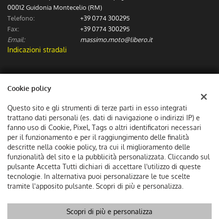
00012 Guidonia Montecelio (RM)
Telefono:
+39 0774 300295
Fax:
+39 0774 300295
Email:
massimo.moto@libero.it
Indicazioni stradali
Dati fiscali:
Cookie policy
Massimo Moto Sas
Via Numa Pompilio (Incrocio via dei Spagnoli), Guidonia Montecelio
Questo sito e gli strumenti di terze parti in esso integrati
C.F/P.IVA:
06307601002
trattano dati personali (es. dati di navigazione o indirizzi IP) e
Registro delle imprese:
fanno uso di Cookie, Pixel, Tags o altri identificatori necessari
RM
per il funzionamento e per il raggiungimento delle finalità
descritte nella cookie policy, tra cui il miglioramento delle
funzionalità del sito e la pubblicità personalizzata. Cliccando sul
pulsante Accetta Tutti dichiari di accettare l'utilizzo di queste
tecnologie. In alternativa puoi personalizzare le tue scelte
tramite l'apposito pulsante. Scopri di più e personalizza.
Scopri di più e personalizza
Copyright © 2026 GestionaleAuto.com S.r.l., Tutti i diritti