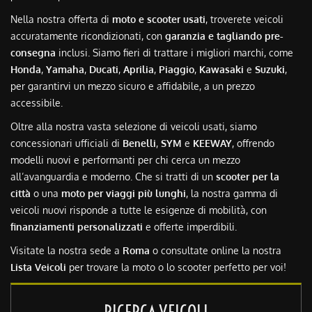
Nella nostra offerta di
moto e scooter usati
, troverete veicoli
accuratamente ricondizionati, con
garanzia e tagliando pre-
consegna
inclusi. Siamo fieri di trattare i migliori marchi, come
Honda
,
Yamaha
,
Ducati
,
Aprilia
,
Piaggio
,
Kawasaki
e
Suzuki
,
per garantirvi un mezzo sicuro e affidabile, a un prezzo
accessibile.
Oltre alla nostra vasta selezione di veicoli usati, siamo
concessionari ufficiali di
Benelli
,
SYM
e
KEEWAY
, offrendo
modelli nuovi e performanti per chi cerca un mezzo
all’avanguardia e moderno. Che si tratti di un
scooter per la
città
o una
moto per viaggi più lunghi
, la nostra gamma di
veicoli nuovi risponde a tutte le esigenze di mobilità, con
finanziamenti personalizzati
e offerte imperdibili.
Visitate la nostra sede a
Roma
o consultate online la nostra
Lista Veicoli
per trovare la moto o lo scooter perfetto per voi!
RICERCA VEICOLI