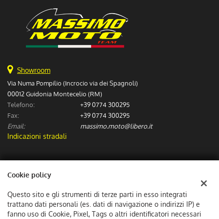
Showroom
Via Numa Pompilio (Incrocio via dei Spagnoli)
00012 Guidonia Montecelio (RM)
Telefono:
+39 0774 300295
Fax:
+39 0774 300295
Email:
massimo.moto@libero.it
Indicazioni stradali
Dati fiscali:
Cookie policy
Massimo Moto Sas
Via Numa Pompilio (Incrocio via dei Spagnoli), Guidonia Montecelio
Questo sito e gli strumenti di terze parti in esso integrati
C.F/P.IVA:
06307601002
trattano dati personali (es. dati di navigazione o indirizzi IP) e
Registro delle imprese:
fanno uso di Cookie, Pixel, Tags o altri identificatori necessari
RM