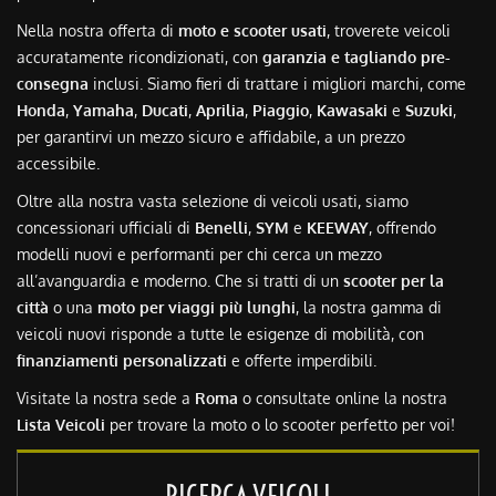
Nella nostra offerta di
moto e scooter usati
, troverete veicoli
accuratamente ricondizionati, con
garanzia e tagliando pre-
consegna
inclusi. Siamo fieri di trattare i migliori marchi, come
Honda
,
Yamaha
,
Ducati
,
Aprilia
,
Piaggio
,
Kawasaki
e
Suzuki
,
per garantirvi un mezzo sicuro e affidabile, a un prezzo
accessibile.
Oltre alla nostra vasta selezione di veicoli usati, siamo
concessionari ufficiali di
Benelli
,
SYM
e
KEEWAY
, offrendo
modelli nuovi e performanti per chi cerca un mezzo
all’avanguardia e moderno. Che si tratti di un
scooter per la
città
o una
moto per viaggi più lunghi
, la nostra gamma di
veicoli nuovi risponde a tutte le esigenze di mobilità, con
finanziamenti personalizzati
e offerte imperdibili.
Visitate la nostra sede a
Roma
o consultate online la nostra
Lista Veicoli
per trovare la moto o lo scooter perfetto per voi!
RICERCA VEICOLI