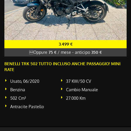
3.499 €
Oppure
75 €
/ mese
-
anticipo
350 €
BENELLI TRK 502 TUTTO INCLUSO ANCHE PASSAGGIO! MINI
RATE
Usato, 06/2020
37 KW/50 CV
Benzina
Cambio Manuale
502 Cm³
27.000 Km
Antracite Pastello