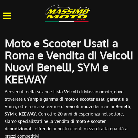
HOME
CHI SIAMO
Moto e Scooter Usati a
LISTA VEICOLI
Roma e Vendita di Veicoli
Nuovi Benelli, SYM e
OFFICINA
KEEWAY
ACQUISTIAMO USATO
Benvenuti nella sezione
Lista Veicoli
di Massimomoto, dove
troverete un’ampia gamma di
moto e scooter usati garantiti
a
ASSISTENZA
Roma, oltre a una selezione di
veicoli nuovi
dei marchi
Benelli
,
SYM
e
KEEWAY
. Con oltre 20 anni di esperienza nel settore,
CONTATTI
siamo specializzati nella vendita di
moto e scooter
ricondizionati
, offrendo ai nostri clienti mezzi di alta qualità a
prezzi competitivi.