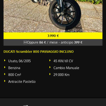
3.990 €
Oppure
86 €
/ mese
-
anticipo
399 €
DUCATI Scrambler 800 PASSAGGIO INCLUSO
Usato, 06/2015
45 KW/61 CV
Benzina
Cambio Manuale
800 Cm³
29.000 Km
Antracite Pastello