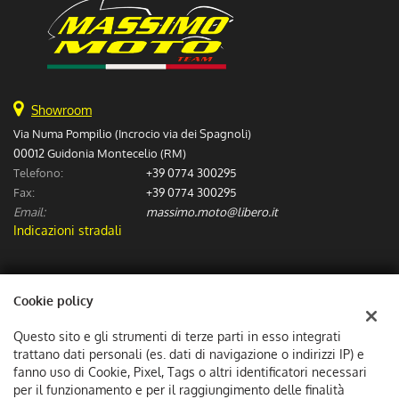
Showroom
Via Numa Pompilio (Incrocio via dei Spagnoli)
00012 Guidonia Montecelio (RM)
Telefono:
+39 0774 300295
Fax:
+39 0774 300295
Email:
massimo.moto@libero.it
Indicazioni stradali
Dati fiscali:
Cookie policy
Massimo Moto Sas
Via Numa Pompilio (Incrocio via dei Spagnoli), Guidonia Montecelio
Questo sito e gli strumenti di terze parti in esso integrati
C.F/P.IVA:
06307601002
trattano dati personali (es. dati di navigazione o indirizzi IP) e
Registro delle imprese:
fanno uso di Cookie, Pixel, Tags o altri identificatori necessari
RM
per il funzionamento e per il raggiungimento delle finalità