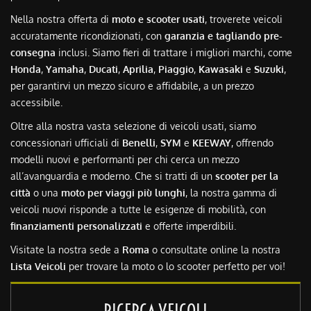
Nella nostra offerta di
moto e scooter usati
, troverete veicoli
accuratamente ricondizionati, con
garanzia e tagliando pre-
consegna
inclusi. Siamo fieri di trattare i migliori marchi, come
Honda
,
Yamaha
,
Ducati
,
Aprilia
,
Piaggio
,
Kawasaki
e
Suzuki
,
per garantirvi un mezzo sicuro e affidabile, a un prezzo
accessibile.
Oltre alla nostra vasta selezione di veicoli usati, siamo
concessionari ufficiali di
Benelli
,
SYM
e
KEEWAY
, offrendo
modelli nuovi e performanti per chi cerca un mezzo
all’avanguardia e moderno. Che si tratti di un
scooter per la
città
o una
moto per viaggi più lunghi
, la nostra gamma di
veicoli nuovi risponde a tutte le esigenze di mobilità, con
finanziamenti personalizzati
e offerte imperdibili.
Visitate la nostra sede a
Roma
o consultate online la nostra
Lista Veicoli
per trovare la moto o lo scooter perfetto per voi!
RICERCA VEICOLI