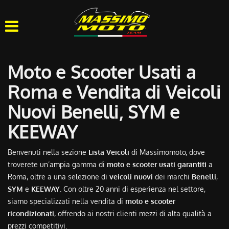
HOME
CHI SIAMO
Moto e Scooter Usati a
LISTA VEICOLI
Roma e Vendita di Veicoli
Nuovi Benelli, SYM e
OFFICINA
KEEWAY
ACQUISTIAMO USATO
Benvenuti nella sezione
Lista Veicoli
di Massimomoto, dove
troverete un’ampia gamma di
moto e scooter usati garantiti
a
ASSISTENZA
Roma, oltre a una selezione di
veicoli nuovi
dei marchi
Benelli
,
SYM
e
KEEWAY
. Con oltre 20 anni di esperienza nel settore,
CONTATTI
siamo specializzati nella vendita di
moto e scooter
ricondizionati
, offrendo ai nostri clienti mezzi di alta qualità a
prezzi competitivi.