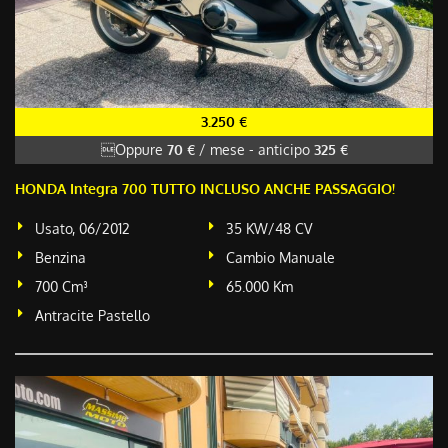
3.250 €
Oppure
70 €
/ mese
-
anticipo
325 €
HONDA Integra 700 TUTTO INCLUSO ANCHE PASSAGGIO!
Usato, 06/2012
35 KW/48 CV
Benzina
Cambio Manuale
700 Cm³
65.000 Km
Antracite Pastello