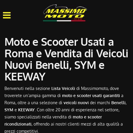
HOME
CHI SIAMO
Moto e Scooter Usati a
LISTA VEICOLI
Roma e Vendita di Veicoli
Nuovi Benelli, SYM e
OFFICINA
KEEWAY
ACQUISTIAMO USATO
Benvenuti nella sezione
Lista Veicoli
di Massimomoto, dove
troverete un’ampia gamma di
moto e scooter usati garantiti
a
ASSISTENZA
Roma, oltre a una selezione di
veicoli nuovi
dei marchi
Benelli
,
SYM
e
KEEWAY
. Con oltre 20 anni di esperienza nel settore,
CONTATTI
siamo specializzati nella vendita di
moto e scooter
ricondizionati
, offrendo ai nostri clienti mezzi di alta qualità a
prezzi competitivi.