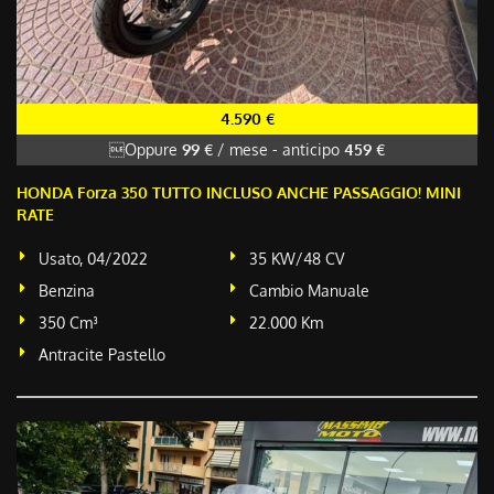
4.590 €
Oppure
99 €
/ mese
-
anticipo
459 €
HONDA Forza 350 TUTTO INCLUSO ANCHE PASSAGGIO! MINI
RATE
Usato, 04/2022
35 KW/48 CV
Benzina
Cambio Manuale
350 Cm³
22.000 Km
Antracite Pastello