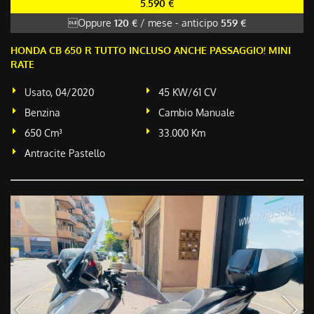
5.590 €
Oppure
120 €
/ mese
-
anticipo
559 €
HONDA CB 650 R TUTTO INCLUSO ANCHE PASSAGGIO! MINI
RATE
Usato, 04/2020
45 KW/61 CV
Benzina
Cambio Manuale
650 Cm³
33.000 Km
Antracite Pastello