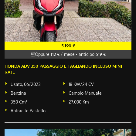
5.190 €
Oppure
112 €
/ mese
-
anticipo
519 €
HONDA ADV 350 PASSAGGIO E TAGLIANDO INCLUSO MINI
RATE
Usato, 06/2023
18 KW/24 CV
Benzina
Cambio Manuale
350 Cm³
27.000 Km
Antracite Pastello