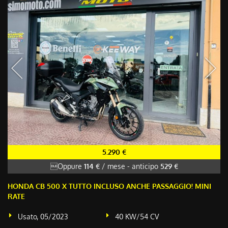
5.290 €
Oppure
114 €
/ mese
-
anticipo
529 €
HONDA CB 500 X TUTTO INCLUSO ANCHE PASSAGGIO! MINI
RATE
Usato, 05/2023
40 KW/54 CV