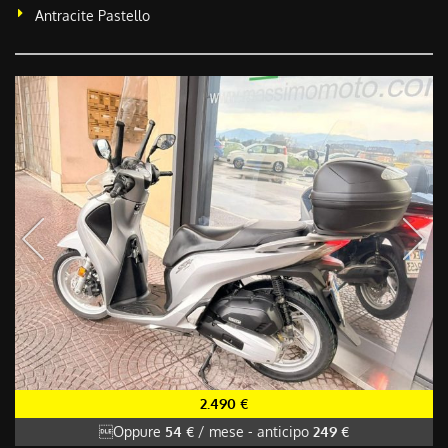
Antracite Pastello
2.490 €
Oppure
54 €
/ mese
-
anticipo
249 €