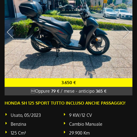
3.650 €
Oppure
79 €
/ mese
-
anticipo
365 €
HONDA SH 125 SPORT TUTTO INCLUSO ANCHE PASSAGGIO!
Usato, 05/2023
9 KW/12 CV
Benzina
Cambio Manuale
125 Cm³
29.900 Km