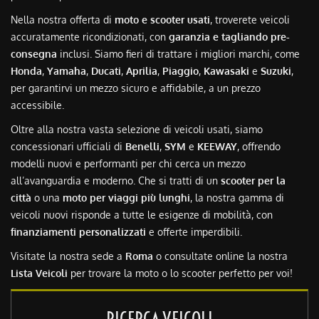
Nella nostra offerta di
moto e scooter usati
, troverete veicoli
accuratamente ricondizionati, con
garanzia e tagliando pre-
consegna
inclusi. Siamo fieri di trattare i migliori marchi, come
Honda
,
Yamaha
,
Ducati
,
Aprilia
,
Piaggio
,
Kawasaki
e
Suzuki
,
per garantirvi un mezzo sicuro e affidabile, a un prezzo
accessibile.
Oltre alla nostra vasta selezione di veicoli usati, siamo
concessionari ufficiali di
Benelli
,
SYM
e
KEEWAY
, offrendo
modelli nuovi e performanti per chi cerca un mezzo
all’avanguardia e moderno. Che si tratti di un
scooter per la
città
o una
moto per viaggi più lunghi
, la nostra gamma di
veicoli nuovi risponde a tutte le esigenze di mobilità, con
finanziamenti personalizzati
e offerte imperdibili.
Visitate la nostra sede a
Roma
o consultate online la nostra
Lista Veicoli
per trovare la moto o lo scooter perfetto per voi!
RICERCA VEICOLI