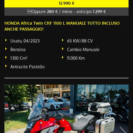
12.990 €
Oppure
280 €
/ mese
-
anticipo
1.299 €
HONDA Africa Twin CRF 1100 L MANUALE TUTTO INCLUSO
ANCHE PASSAGGIO!
Usato, 04/2023
65 KW/88 CV
Benzina
Cambio Manuale
1.100 Cm³
11.000 Km
Antracite Pastello