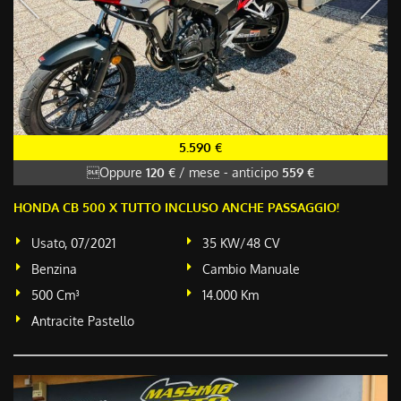
5.590 €
Oppure
120 €
/ mese
-
anticipo
559 €
HONDA CB 500 X TUTTO INCLUSO ANCHE PASSAGGIO!
Usato, 07/2021
35 KW/48 CV
Benzina
Cambio Manuale
500 Cm³
14.000 Km
Antracite Pastello