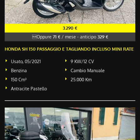
3.290 €
Oppure
71 €
/ mese
-
anticipo
329 €
HONDA SH 150 PASSAGGIO E TAGLIANDO INCLUSO MINI RATE
Usato, 05/2021
9 KW/12 CV
Benzina
Cambio Manuale
150 Cm³
25.000 Km
Antracite Pastello