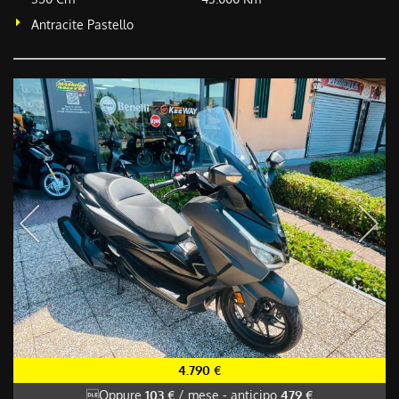
Antracite Pastello
4.790 €
Oppure
103 €
/ mese
-
anticipo
479 €