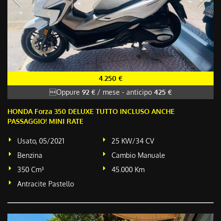
4.250 €
Oppure
92 €
/ mese
-
anticipo
425 €
HONDA Forza 350 DELUXE TUTTO INCLUSO ANCHE
PASSAGGIO! MINI RATE
Usato, 05/2021
25 KW/34 CV
Benzina
Cambio Manuale
350 Cm³
45.000 Km
Antracite Pastello