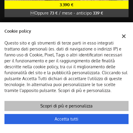
3.390 €
Oppure
73 €
/ mese
-
anticipo
339 €
HONDA SH 150 TUTTO INCLUSO ANCHE PASSAGGIO!
Cookie policy
Usato, 06/2021
13 KW/18 CV
Questo sito e gli strumenti di terze parti in esso integrati
Benzina
Cambio Manuale
trattano dati personali (es. dati di navigazione o indirizzi IP) e
150 Cm³
34.900 Km
fanno uso di Cookie, Pixel, Tags o altri identificatori necessari
per il funzionamento e per il raggiungimento delle finalità
Antracite Pastello
descritte nella cookie policy, tra cui il miglioramento delle
funzionalità del sito e la pubblicità personalizzata. Cliccando sul
pulsante Accetta Tutti dichiari di accettare l'utilizzo di queste
Veicoli successivi
tecnologie. In alternativa puoi personalizzare le tue scelte
tramite l'apposito pulsante. Scopri di più e personalizza.
Scopri di più e personalizza
Accetta tutti