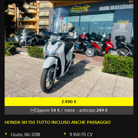
2.490 €
Oppure
54 €
/ mese
-
anticipo
249 €
HONDA SH 150 TUTTO INCLUSO ANCHE PASSAGGIO
Usato, 06/2018
11 KW/15 CV