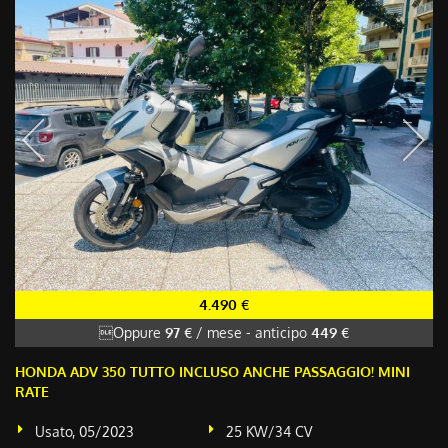
4.490 €
Oppure
97 €
/ mese
-
anticipo
449 €
HONDA ADV 350 TUTTO INCLUSO ANCHE PASSAGGIO! MINI
RATE
Usato, 05/2023
25 KW/34 CV