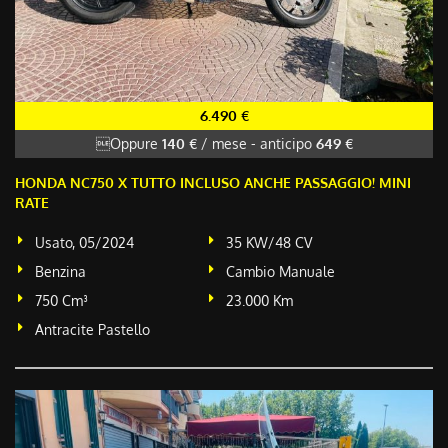
6.490 €
Oppure
140 €
/ mese
-
anticipo
649 €
HONDA NC750 X TUTTO INCLUSO ANCHE PASSAGGIO! MINI
RATE
Usato, 05/2024
35 KW/48 CV
Benzina
Cambio Manuale
750 Cm³
23.000 Km
Antracite Pastello