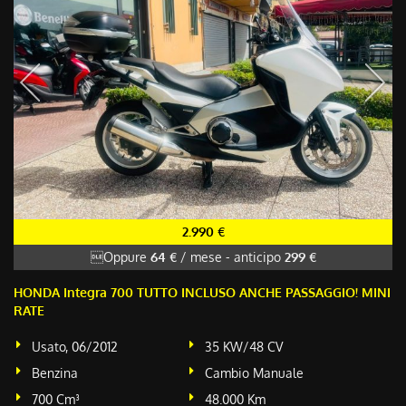
2.990 €
Oppure
64 €
/ mese
-
anticipo
299 €
HONDA Integra 700 TUTTO INCLUSO ANCHE PASSAGGIO! MINI
RATE
Usato, 06/2012
35 KW/48 CV
Benzina
Cambio Manuale
700 Cm³
48.000 Km