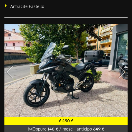
Antracite Pastello
6.490 €
Oppure
140 €
/ mese
-
anticipo
649 €