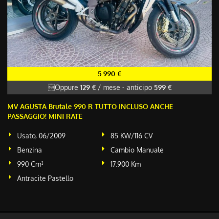
5.990 €
Oppure
129 €
/ mese
-
anticipo
599 €
MV AGUSTA Brutale 990 R TUTTO INCLUSO ANCHE
PASSAGGIO! MINI RATE
Usato, 06/2009
85 KW/116 CV
Benzina
Cambio Manuale
990 Cm³
17.900 Km
Antracite Pastello