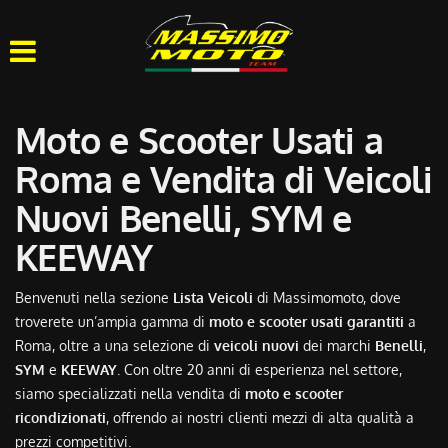
HOME
CHI SIAMO
Moto e Scooter Usati a
LISTA VEICOLI
Roma e Vendita di Veicoli
Nuovi Benelli, SYM e
OFFICINA
KEEWAY
ACQUISTIAMO USATO
Benvenuti nella sezione
Lista Veicoli
di Massimomoto, dove
troverete un’ampia gamma di
moto e scooter usati garantiti
a
ASSISTENZA
Roma, oltre a una selezione di
veicoli nuovi
dei marchi
Benelli
,
SYM
e
KEEWAY
. Con oltre 20 anni di esperienza nel settore,
CONTATTI
siamo specializzati nella vendita di
moto e scooter
ricondizionati
, offrendo ai nostri clienti mezzi di alta qualità a
prezzi competitivi.