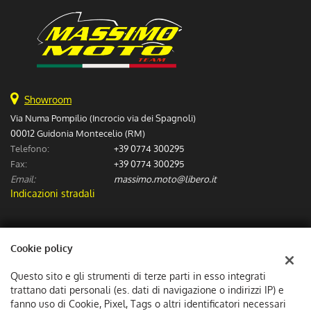
Showroom
Via Numa Pompilio (Incrocio via dei Spagnoli)
00012 Guidonia Montecelio (RM)
Telefono:
+39 0774 300295
Fax:
+39 0774 300295
Email:
massimo.moto@libero.it
Indicazioni stradali
Dati fiscali:
Cookie policy
Massimo Moto Sas
Via Numa Pompilio (Incrocio via dei Spagnoli), Guidonia Montecelio
Questo sito e gli strumenti di terze parti in esso integrati
C.F/P.IVA:
06307601002
trattano dati personali (es. dati di navigazione o indirizzi IP) e
Registro delle imprese:
fanno uso di Cookie, Pixel, Tags o altri identificatori necessari
RM