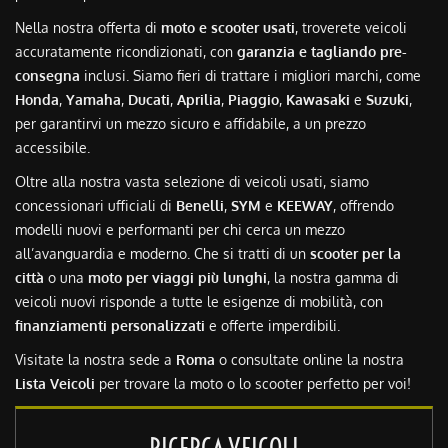
Nella nostra offerta di
moto e scooter usati
, troverete veicoli
accuratamente ricondizionati, con
garanzia e tagliando pre-
consegna
inclusi. Siamo fieri di trattare i migliori marchi, come
Honda
,
Yamaha
,
Ducati
,
Aprilia
,
Piaggio
,
Kawasaki
e
Suzuki
,
per garantirvi un mezzo sicuro e affidabile, a un prezzo
accessibile.
Oltre alla nostra vasta selezione di veicoli usati, siamo
concessionari ufficiali di
Benelli
,
SYM
e
KEEWAY
, offrendo
modelli nuovi e performanti per chi cerca un mezzo
all’avanguardia e moderno. Che si tratti di un
scooter per la
città
o una
moto per viaggi più lunghi
, la nostra gamma di
veicoli nuovi risponde a tutte le esigenze di mobilità, con
finanziamenti personalizzati
e offerte imperdibili.
Visitate la nostra sede a
Roma
o consultate online la nostra
Lista Veicoli
per trovare la moto o lo scooter perfetto per voi!
RICERCA VEICOLI