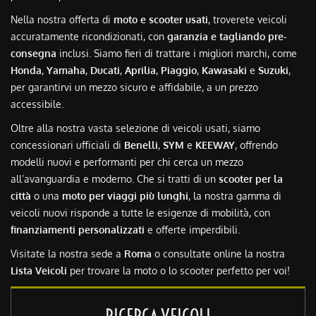
Nella nostra offerta di
moto e scooter usati
, troverete veicoli
accuratamente ricondizionati, con
garanzia e tagliando pre-
consegna
inclusi. Siamo fieri di trattare i migliori marchi, come
Honda
,
Yamaha
,
Ducati
,
Aprilia
,
Piaggio
,
Kawasaki
e
Suzuki
,
per garantirvi un mezzo sicuro e affidabile, a un prezzo
accessibile.
Oltre alla nostra vasta selezione di veicoli usati, siamo
concessionari ufficiali di
Benelli
,
SYM
e
KEEWAY
, offrendo
modelli nuovi e performanti per chi cerca un mezzo
all’avanguardia e moderno. Che si tratti di un
scooter per la
città
o una
moto per viaggi più lunghi
, la nostra gamma di
veicoli nuovi risponde a tutte le esigenze di mobilità, con
finanziamenti personalizzati
e offerte imperdibili.
Visitate la nostra sede a
Roma
o consultate online la nostra
Lista Veicoli
per trovare la moto o lo scooter perfetto per voi!
RICERCA VEICOLI