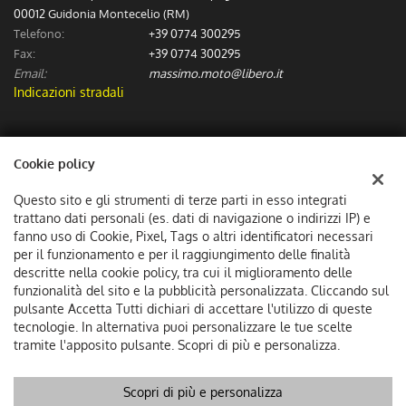
00012 Guidonia Montecelio (RM)
Telefono:
+39 0774 300295
Fax:
+39 0774 300295
Email:
massimo.moto@libero.it
Indicazioni stradali
Dati fiscali:
Cookie policy
Massimo Moto Sas
Via Numa Pompilio (Incrocio via dei Spagnoli), Guidonia Montecelio
Questo sito e gli strumenti di terze parti in esso integrati
C.F/P.IVA:
06307601002
trattano dati personali (es. dati di navigazione o indirizzi IP) e
Registro delle imprese:
fanno uso di Cookie, Pixel, Tags o altri identificatori necessari
RM
per il funzionamento e per il raggiungimento delle finalità
descritte nella cookie policy, tra cui il miglioramento delle
funzionalità del sito e la pubblicità personalizzata. Cliccando sul
pulsante Accetta Tutti dichiari di accettare l'utilizzo di queste
tecnologie. In alternativa puoi personalizzare le tue scelte
tramite l'apposito pulsante. Scopri di più e personalizza.
Scopri di più e personalizza
Copyright © 2026 GestionaleAuto.com S.r.l., Tutti i diritti