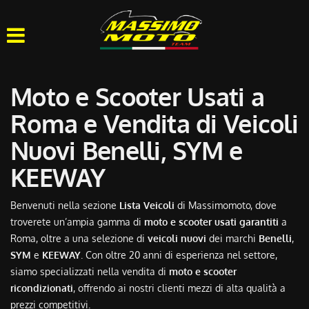
HOME
CHI SIAMO
Moto e Scooter Usati a
LISTA VEICOLI
Roma e Vendita di Veicoli
Nuovi Benelli, SYM e
OFFICINA
KEEWAY
ACQUISTIAMO USATO
Benvenuti nella sezione
Lista Veicoli
di Massimomoto, dove
troverete un’ampia gamma di
moto e scooter usati garantiti
a
ASSISTENZA
Roma, oltre a una selezione di
veicoli nuovi
dei marchi
Benelli
,
SYM
e
KEEWAY
. Con oltre 20 anni di esperienza nel settore,
CONTATTI
siamo specializzati nella vendita di
moto e scooter
ricondizionati
, offrendo ai nostri clienti mezzi di alta qualità a
prezzi competitivi.