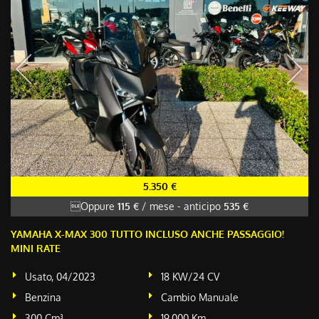
5.350 €
Oppure
115 €
/ mese
-
anticipo
535 €
YAMAHA X-MAX 300 TUTTO INCLUSO ANCHE PASSAGGIO!
MINI RATE
Usato, 04/2023
18 KW/24 CV
Benzina
Cambio Manuale
300 Cm³
19.000 Km