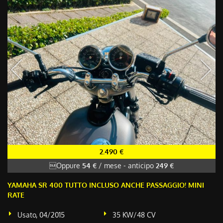
2.490 €
Oppure
54 €
/ mese
-
anticipo
249 €
YAMAHA SR 400 TUTTO INCLUSO ANCHE PASSAGGIO! MINI
RATE
Usato, 04/2015
35 KW/48 CV