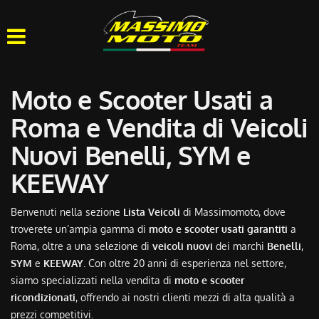
HOME
CHI SIAMO
Moto e Scooter Usati a
LISTA VEICOLI
Roma e Vendita di Veicoli
Nuovi Benelli, SYM e
OFFICINA
KEEWAY
ACQUISTIAMO USATO
Benvenuti nella sezione
Lista Veicoli
di Massimomoto, dove
troverete un’ampia gamma di
moto e scooter usati garantiti
a
ASSISTENZA
Roma, oltre a una selezione di
veicoli nuovi
dei marchi
Benelli
,
SYM
e
KEEWAY
. Con oltre 20 anni di esperienza nel settore,
CONTATTI
siamo specializzati nella vendita di
moto e scooter
ricondizionati
, offrendo ai nostri clienti mezzi di alta qualità a
prezzi competitivi.