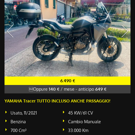
6.490 €
Oppure
140 €
/ mese
-
anticipo
649 €
YAMAHA Tracer TUTTO INCLUSO ANCHE PASSAGGIO!
Usato, 11/2021
45 KW/61 CV
Benzina
Cambio Manuale
700 Cm³
33.000 Km