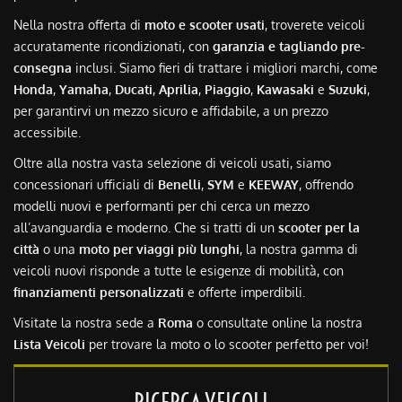
Nella nostra offerta di
moto e scooter usati
, troverete veicoli
accuratamente ricondizionati, con
garanzia e tagliando pre-
consegna
inclusi. Siamo fieri di trattare i migliori marchi, come
Honda
,
Yamaha
,
Ducati
,
Aprilia
,
Piaggio
,
Kawasaki
e
Suzuki
,
per garantirvi un mezzo sicuro e affidabile, a un prezzo
accessibile.
Oltre alla nostra vasta selezione di veicoli usati, siamo
concessionari ufficiali di
Benelli
,
SYM
e
KEEWAY
, offrendo
modelli nuovi e performanti per chi cerca un mezzo
all’avanguardia e moderno. Che si tratti di un
scooter per la
città
o una
moto per viaggi più lunghi
, la nostra gamma di
veicoli nuovi risponde a tutte le esigenze di mobilità, con
finanziamenti personalizzati
e offerte imperdibili.
Visitate la nostra sede a
Roma
o consultate online la nostra
Lista Veicoli
per trovare la moto o lo scooter perfetto per voi!
RICERCA VEICOLI