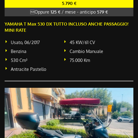
5.790 €
Oppure
125 €
/ mese
-
anticipo
579 €
YAMAHA T Max 530 DX TUTTO INCLUSO ANCHE PASSAGGIO!
MINI RATE
Usato, 06/2017
45 KW/61 CV
Benzina
Cambio Manuale
530 Cm³
75.000 Km
Antracite Pastello