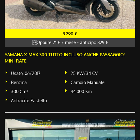
3.290 €
Oppure
71 €
/ mese
-
anticipo
329 €
YAMAHA X-MAX 300 TUTTO INCLUSO ANCHE PASSAGGIO!
MINI RATE
Usato, 06/2017
25 KW/34 CV
Benzina
Cambio Manuale
300 Cm³
44.000 Km
Antracite Pastello