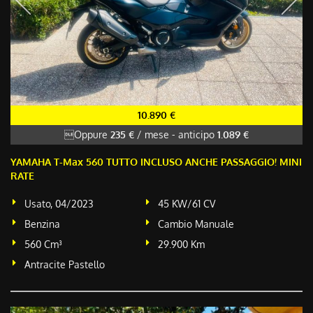
10.890 €
Oppure
235 €
/ mese
-
anticipo
1.089 €
YAMAHA T-Max 560 TUTTO INCLUSO ANCHE PASSAGGIO! MINI
RATE
Usato, 04/2023
45 KW/61 CV
Benzina
Cambio Manuale
560 Cm³
29.900 Km
Antracite Pastello