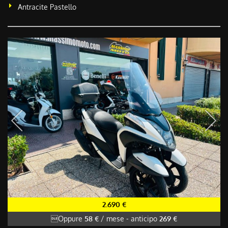
Antracite Pastello
2.690 €
Oppure
58 €
/ mese
-
anticipo
269 €