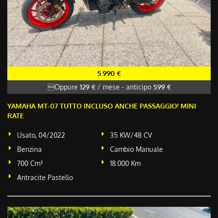
5.990 €
Oppure
129 €
/ mese
-
anticipo
599 €
YAMAHA MT-07 TUTTO INCLUSO ANCHE PASSAGGIO! MINI
RATE
Usato, 04/2022
35 KW/48 CV
Benzina
Cambio Manuale
700 Cm³
18.000 Km
Antracite Pastello