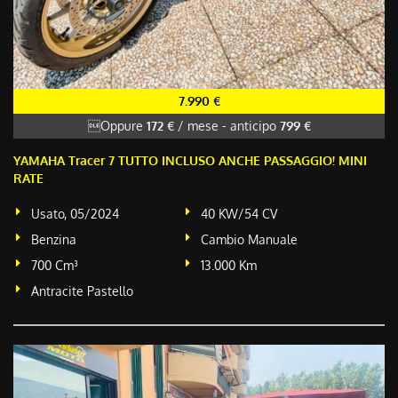
7.990 €
Oppure
172 €
/ mese
-
anticipo
799 €
YAMAHA Tracer 7 TUTTO INCLUSO ANCHE PASSAGGIO! MINI
RATE
Usato, 05/2024
40 KW/54 CV
Benzina
Cambio Manuale
700 Cm³
13.000 Km
Antracite Pastello