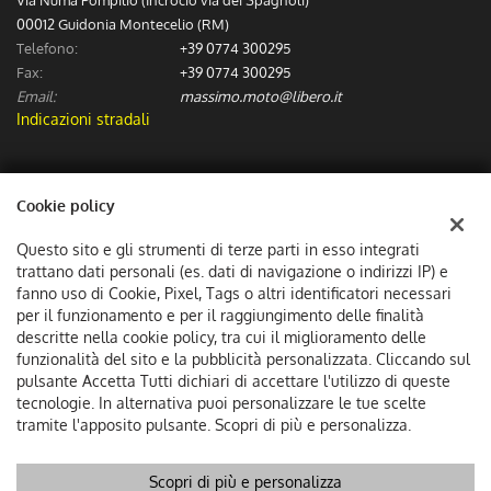
00012 Guidonia Montecelio (RM)
Telefono:
+39 0774 300295
Fax:
+39 0774 300295
Email:
massimo.moto@libero.it
Indicazioni stradali
Dati fiscali:
Cookie policy
Massimo Moto Sas
Via Numa Pompilio (Incrocio via dei Spagnoli), Guidonia Montecelio
Questo sito e gli strumenti di terze parti in esso integrati
C.F/P.IVA:
06307601002
trattano dati personali (es. dati di navigazione o indirizzi IP) e
Registro delle imprese:
fanno uso di Cookie, Pixel, Tags o altri identificatori necessari
RM
per il funzionamento e per il raggiungimento delle finalità
descritte nella cookie policy, tra cui il miglioramento delle
funzionalità del sito e la pubblicità personalizzata. Cliccando sul
pulsante Accetta Tutti dichiari di accettare l'utilizzo di queste
tecnologie. In alternativa puoi personalizzare le tue scelte
tramite l'apposito pulsante. Scopri di più e personalizza.
Scopri di più e personalizza
Copyright © 2026 GestionaleAuto.com S.r.l., Tutti i diritti