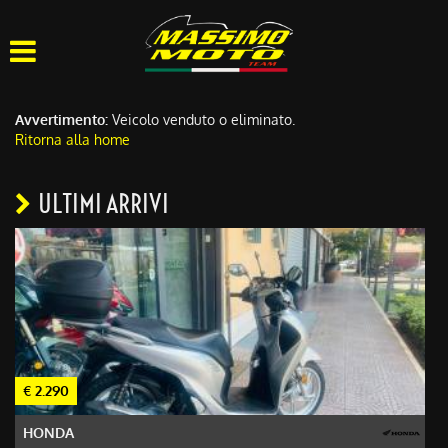
HOME
CHI SIAMO
Avvertimento:
Veicolo venduto o eliminato.
Ritorna alla home
LISTA VEICOLI
ULTIMI ARRIVI
OFFICINA
ACQUISTIAMO USATO
ASSISTENZA
CONTATTI
€ 2.290
€
HONDA